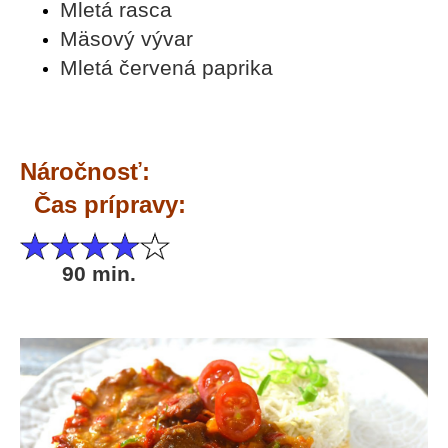
Mletá rasca
á
Mäsový vývar
j
Mletá červená paprika
s
ť
?
Náročnosť:
Čas prípravy:
HĽADAŤ
90 min.
O
d
p
o
r
ú