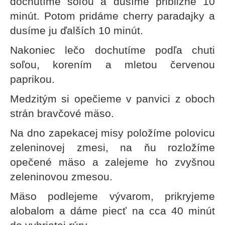
dochutíme soľou a dusíme približne 10
minút. Potom pridáme cherry paradajky a
dusíme ju ďalších 10 minút.
Nakoniec lečo dochutíme podľa chuti
soľou, korením a mletou červenou
paprikou.
Medzitým si opečieme v panvici z oboch
strán bravčové mäso.
Na dno zapekacej misy položíme polovicu
zeleninovej zmesi, na ňu rozložíme
opečené mäso a zalejeme ho zvyšnou
zeleninovou zmesou.
Mäso podlejeme vývarom, prikryjeme
alobalom a dáme piecť na cca 40 minút