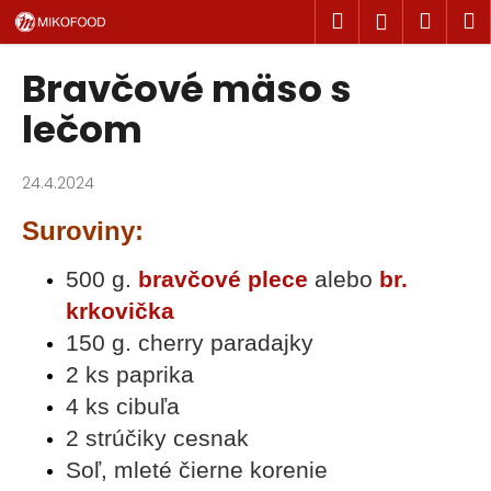
K
Prejsť
Hľadať
Náku
M
Prihlásen
na
o
obsah
Späť
Späť
košík
š
Bravčové mäso s
í
Č
lečom
k
o
p
24.4.2024
o
Suroviny:
t
r
500 g.
bravčové plece
alebo
br.
e
krkovička
b
150 g. cherry paradajky
u
j
2 ks paprika
e
4 ks cibuľa
t
2 strúčiky cesnak
e
Soľ, mleté čierne korenie
n