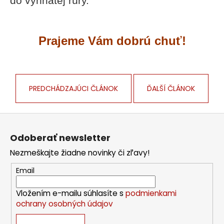
do vyhriatej rúry.
Prajeme Vám dobrú chuť!
PREDCHÁDZAJÚCI ČLÁNOK
ĎALŠÍ ČLÁNOK
Z
á
Odoberať newsletter
p
Nezmeškajte žiadne novinky či zľavy!
ä
t
Email
i
Vložením e-mailu súhlasíte s
podmienkami
e
ochrany osobných údajov