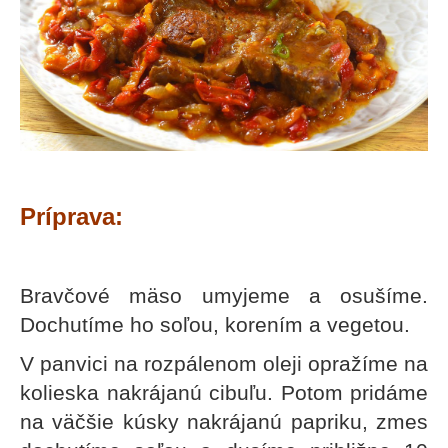
č
a
m
e
DOMÁCA
ÚDENÁ
KLOBÁSA
€9,50
Príprava:
Bravčové mäso umyjeme a osušíme.
Dochutíme ho soľou, korením a vegetou.
V panvici na rozpálenom oleji opražíme na
kolieska nakrájanú cibuľu. Potom pridáme
na väčšie kúsky nakrájanú papriku, zmes