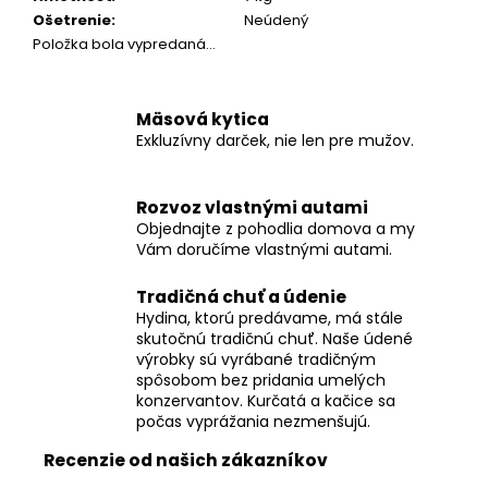
č
Ošetrenie
:
Neúdený
a
Položka bola vypredaná…
m
e
Mäsová kytica
KURACIE
Exkluzívny darček, nie len pre mužov.
STEHNO
–
CELÉ
Rozvoz vlastnými autami
€5,50
Objednajte z pohodlia domova a my
Vám doručíme vlastnými autami.
Tradičná chuť a údenie
Hydina, ktorú predávame, má stále
skutočnú tradičnú chuť. Naše údené
výrobky sú vyrábané tradičným
spôsobom bez pridania umelých
konzervantov. Kurčatá a kačice sa
počas vyprážania nezmenšujú.
Recenzie od našich zákazníkov