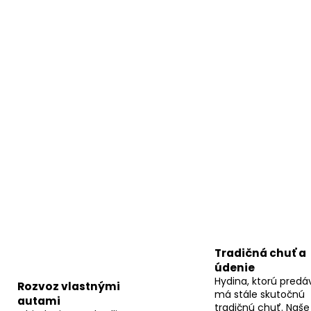
Tradičná chuť a
údenie
Hydina, ktorú pred
Rozvoz vlastnými
má stále skutočnú
autami
tradičnú chuť. Naš