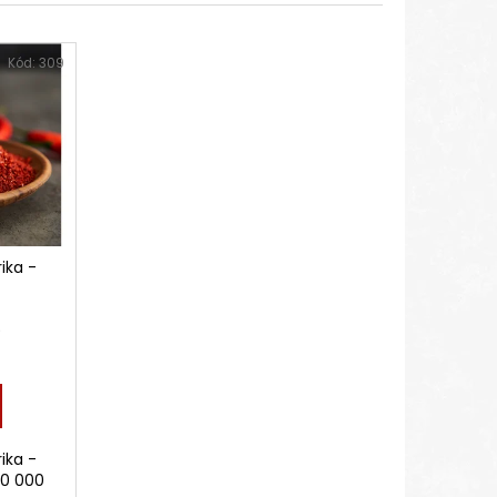
CA HUS – LANDES
Kód:
309
ika -
)
ika -
30 000