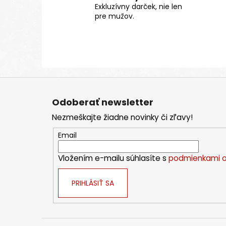
Exkluzívny darček, nie len
pre mužov.
Z
á
Odoberať newsletter
p
Nezmeškajte žiadne novinky či zľavy!
ä
t
Email
i
Vložením e-mailu súhlasíte s
podmienkami o
e
PRIHLÁSIŤ SA