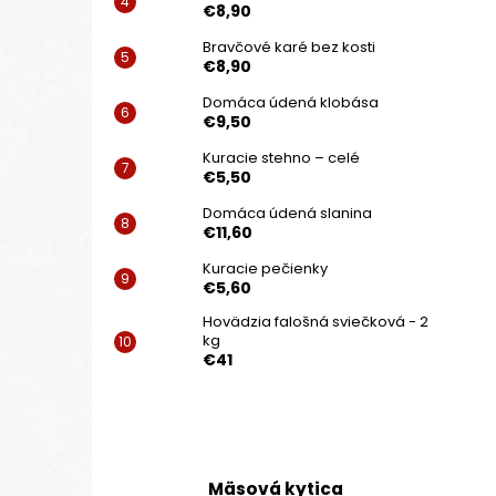
€8,90
Bravčové karé bez kosti
€8,90
Domáca údená klobása
€9,50
Kuracie stehno – celé
€5,50
Domáca údená slanina
€11,60
Kuracie pečienky
€5,60
Hovädzia falošná sviečková - 2
kg
€41
Mäsová kytica