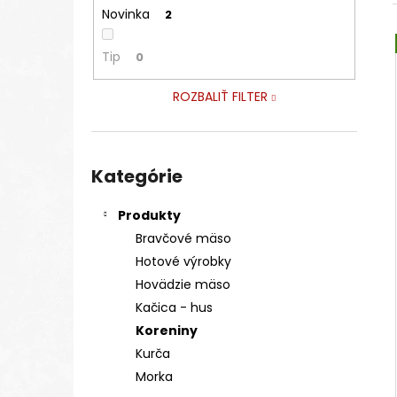
DOMÁCE KURČA S DROBKAMI
Novinka
2
€9,45
Tip
0
ROZBALIŤ FILTER
Preskočiť
kategórie
Kategórie
Produkty
Bravčové mäso
Hotové výrobky
Hovädzie mäso
Kačica - hus
Koreniny
Kurča
Morka