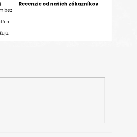
Recenzie od našich zákazníkov
é
m bez
atá a
ujú.