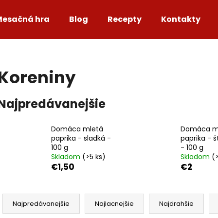
Mesačná hra
Blog
Recepty
Kontakty
Čo potrebujete nájsť?
Koreniny
HĽADAŤ
Najpredávanejšie
Domáca mletá
Domáca m
Odporúčame
paprika - sladká -
paprika - š
100 g
- 100 g
Skladom
(>5 ks)
Skladom
(
€1,50
€2
R
a
Najpredávanejšie
Najlacnejšie
Najdrahšie
d