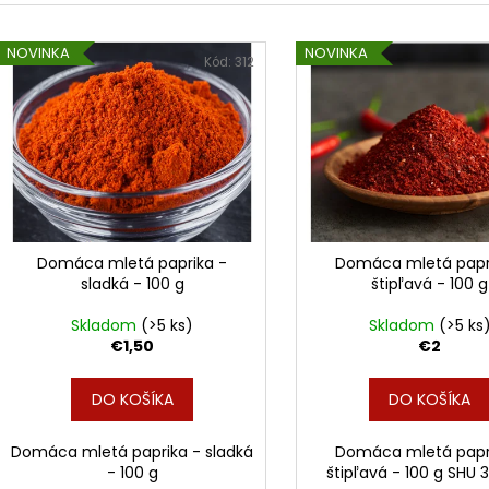
VYKŔMENÁ DOMÁCA KAČICA – MULARD
VYKŔMENÁ DOMÁ
e
V
€69
€97,30
n
NOVINKA
NOVINKA
ý
Kód:
312
i
p
e
i
p
s
r
p
o
r
d
o
u
d
Domáca mletá paprika -
Domáca mletá papr
k
sladká - 100 g
štipľavá - 100 g
u
t
k
Skladom
(>5 ks)
Skladom
(>5 ks
o
t
€1,50
€2
v
o
DO KOŠÍKA
DO KOŠÍKA
v
Domáca mletá paprika - sladká
Domáca mletá papr
- 100 g
štipľavá - 100 g SHU 