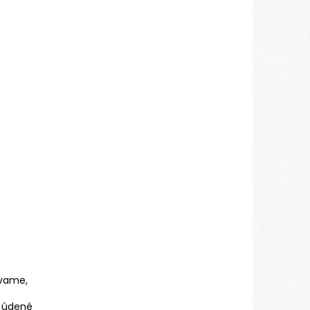
ávame,
e údené