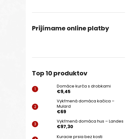
Prijímame online platby
Top 10 produktov
Domáce kurča s drobkami
€9,45
Vykŕmená domáca kačica –
Mulard
€69
Vykŕmená domáca hus – Landes
€97,30
Kuracie prsia bez kosti