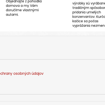
Objednajte z pohodlia
výrobky sú vyrában
domova a my Vám
tradičným spôsobo
doručíme vlastnými
pridania umelých
autami.
konzervantov. Kurč
kačice sa počas
vyprážania nezmenš
chrany osobných údajov