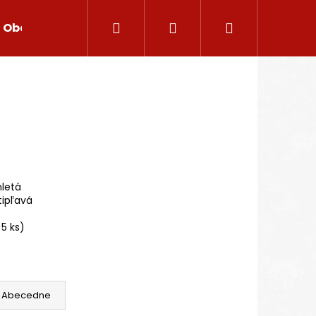
Hľadať
Prihlásenie
Nákupný
Obchodné podmienky
Reklamačný poriadok
košík
letá
tipľavá
>5 ks)
Nasledujúce
Abecedne