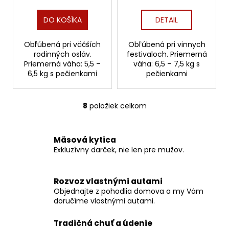
cena:
cena:
DO KOŠÍKA
DETAIL
Obľúbená pri väčších
Obľúbená pri vinnych
rodinných osláv.
festivaloch. Priemerná
Priemerná váha: 5,5 –
váha: 6,5 – 7,5 kg s
6,5 kg s pečienkami
pečienkami
8
položiek celkom
O
v
l
Mäsová kytica
á
Exkluzívny darček, nie len pre mužov.
d
a
c
Rozvoz vlastnými autami
i
Objednajte z pohodlia domova a my Vám
e
doručíme vlastnými autami.
p
r
Tradičná chuť a údenie