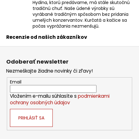
v
Hydina, ktorú predávame, má stále skutočnú
tradičnú chuť. Naše údené výrobky sú
k
vyrábané tradičným spôsobom bez pridania
y
umelých konzervantov. Kurčatá a kačice sa
v
počas vyprážania nezmenšujú.
ý
p
Recenzie od našich zákazníkov
i
Z
s
á
u
Odoberať newsletter
p
Nezmeškajte žiadne novinky či zľavy!
ä
t
Email
i
Vložením e-mailu súhlasíte s
podmienkami
e
ochrany osobných údajov
PRIHLÁSIŤ SA