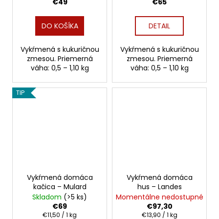
€49
€65
DO KOŠÍKA
DETAIL
Vykŕmená s kukuričnou
Vykŕmená s kukuričnou
zmesou. Priemerná
zmesou. Priemerná
váha: 0,5 – 1,10 kg
váha: 0,5 – 1,10 kg
TIP
Vykŕmená domáca
Vykŕmená domáca
kačica – Mulard
hus – Landes
Skladom
(>5 ks)
Momentálne nedostupné
€69
€97,30
Jednotková
Jednotková
€11,50 / 1 kg
€13,90 / 1 kg