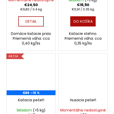
Momentálne nedostupné
Skladom
(>5 kg)
€24,50
€16,90
Jednotková
Jednotková
€9,80 / 0.4 kg
€5,91 / 0.35 kg
cena:
cena:
DETAIL
DO KOŠÍKA
Domáce kačacie prsia.
Kačacie stehno.
Priemerná váha: cca
Priemerná váha: cca
0,40 kg/ks
0,35 kg/ks
AKCIA
€59
–16 %
Kačacia pečeň
Husacia pečeň
Skladom
(>5 kg)
Momentálne nedostupné