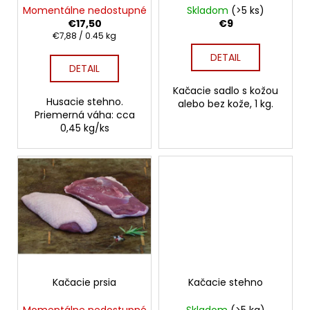
č
d
Momentálne nedostupné
Skladom
(>5 ks)
v
a
u
€17,50
€9
m
k
Jednotková
€7,88 / 0.45 kg
e
cena:
t
DETAIL
DETAIL
o
DOMÁCA
v
Kačacie sadlo s kožou
ÚDENÁ
Husacie stehno.
alebo bez kože, 1 kg.
KLOBÁSA
Priemerná váha: cca
0,45 kg/ks
€9,50
Kačacie prsia
Kačacie stehno