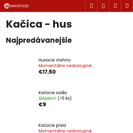
K
Prejsť
Hľadať
Náku
M
Prihlásen
na
o
obsah
Späť
Späť
košík
š
Kačica - hus
í
Č
k
Najpredávanejšie
o
p
o
Husacie stehno
t
Momentálne nedostupné
r
€17,50
e
b
u
Kačacie sadlo
Skladom
(>5 ks)
j
€9
e
t
e
Kačacie prsia
n
Momentálne nedostupné