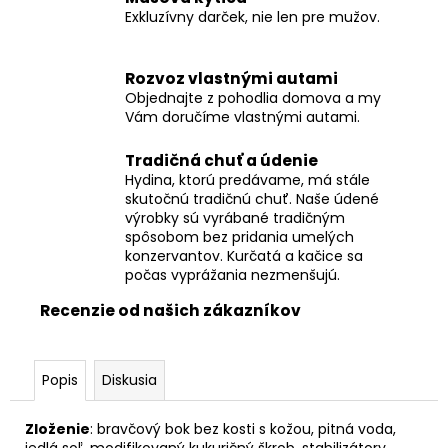
č
Exkluzívny darček, nie len pre mužov.
a
m
e
Rozvoz vlastnými autami
Objednajte z pohodlia domova a my
Vám doručíme vlastnými autami.
DOMÁCE
KURČA
Tradičná chuť a údenie
S
DROBKAMI
Hydina, ktorú predávame, má stále
skutočnú tradičnú chuť. Naše údené
€9,45
výrobky sú vyrábané tradičným
spôsobom bez pridania umelých
konzervantov. Kurčatá a kačice sa
počas vyprážania nezmenšujú.
Recenzie od našich zákazníkov
Popis
Diskusia
Zloženie
: bravčový bok bez kosti s kožou, pitná voda,
jedlá soľ, modifikovaný kukuričný škrob, stabilizátory