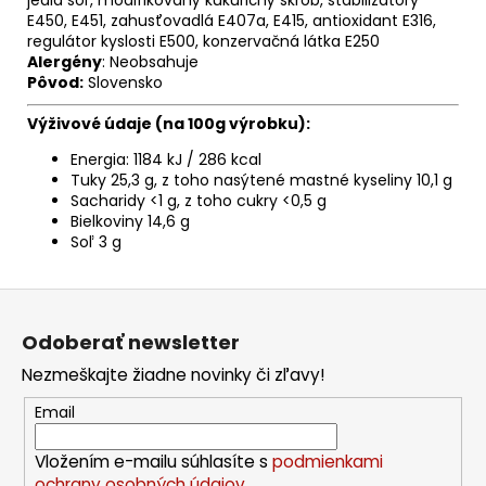
E450, E451, zahusťovadlá E407a, E415, antioxidant E316,
regulátor kyslosti E500, konzervačná látka E250
Alergény
: Neobsahuje
Pôvod:
Slovensko
Výživové údaje (na 100g výrobku):
Energia: 1184 kJ / 286 kcal
Tuky 25,3 g, z toho nasýtené mastné kyseliny 10,1 g
Sacharidy <1 g, z toho cukry <0,5 g
Bielkoviny 14,6 g
Soľ 3 g
Z
á
Odoberať newsletter
p
Nezmeškajte žiadne novinky či zľavy!
ä
t
Email
i
Vložením e-mailu súhlasíte s
podmienkami
e
ochrany osobných údajov