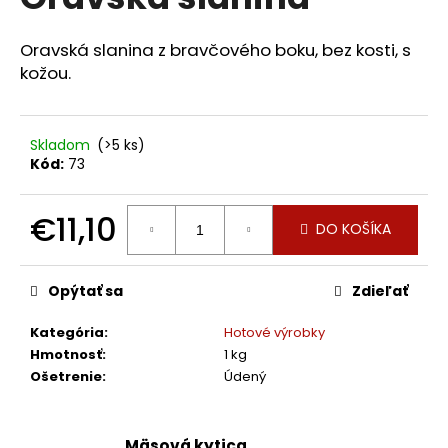
je
á
0,0
z
j
Oravská slanina z bravčového boku, bez kosti, s
5
kožou.
s
hviezdičiek.
ť
?
Skladom
(>5 ks)
Kód:
73
€11,10
DO KOŠÍKA
HĽADAŤ
Jednotková
cena:
Opýtať sa
Zdieľať
O
Kategória
:
Hotové výrobky
d
Hmotnosť
:
1 kg
p
Ošetrenie
:
Údený
o
r
ú
Mäsová kytica