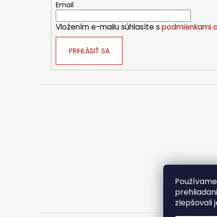
t
Email
i
Vložením e-mailu súhlasíte s
podmienkami o
e
PRIHLÁSIŤ SA
Používame 
prehliadan
zlepšovali 