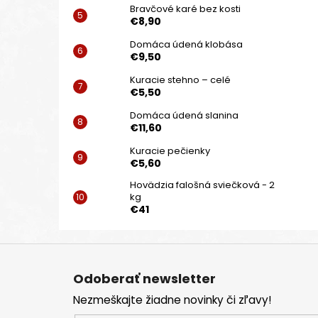
Bravčové karé bez kosti
€8,90
Domáca údená klobása
€9,50
Kuracie stehno – celé
€5,50
Domáca údená slanina
€11,60
Kuracie pečienky
€5,60
Hovädzia falošná sviečková - 2
kg
€41
Z
á
Odoberať newsletter
p
Nezmeškajte žiadne novinky či zľavy!
ä