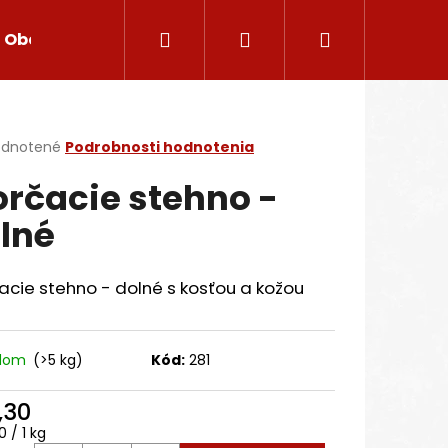
Hľadať
Prihlásenie
Nákupný
Obchodné podmienky
Reklamačný poriadok
košík
erné
dnotené
Podrobnosti hodnotenia
tenie
rčacie stehno -
ktu
lné
ičiek.
cie stehno - dolné s kosťou a kožou
adom
(>5 kg)
Kód:
281
Nasledujúce
,30
otková
 / 1 kg