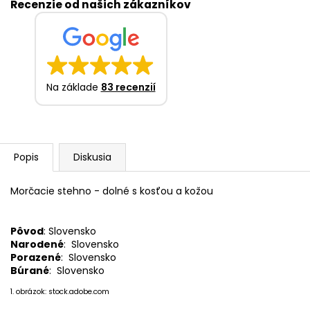
Recenzie od našich zákazníkov
Na základe
83 recenzií
Popis
Diskusia
Morčacie stehno - dolné s kosťou a kožou
Pôvod
: Slovensko
Narodené
: Slovensko
Porazené
: Slovensko
Búrané
: Slovensko
1. obrázok: stock.adobe.com