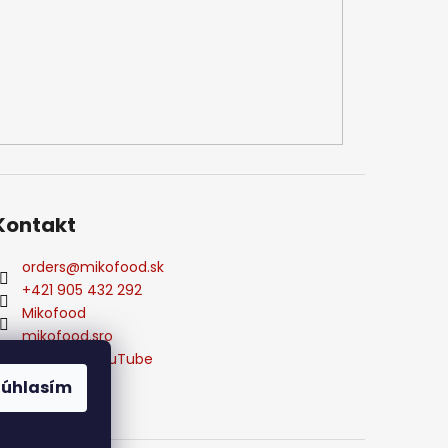
Kontakt
orders
@
mikofood.sk
+421 905 432 292
Mikofood
mikofood.sro
Mikofood YouTube
Súhlasím