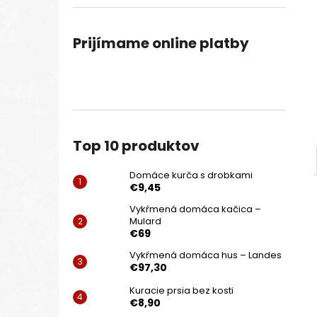
Prijímame online platby
Top 10 produktov
Domáce kurča s drobkami
€9,45
Vykŕmená domáca kačica –
Mulard
€69
Vykŕmená domáca hus – Landes
€97,30
Kuracie prsia bez kosti
€8,90