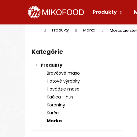
K
Prejsť
na
o
Produkty
obsah
Späť
Späť
š
do
do
í
Domov
Produkty
Morka
Morčacie ste
k
obchodu
obchodu
B
o
Kategórie
Preskočiť
č
kategórie
n
Produkty
ý
Bravčové mäso
p
Hotové výrobky
a
Hovädzie mäso
n
Kačica - hus
e
Koreniny
l
Kurča
Morka