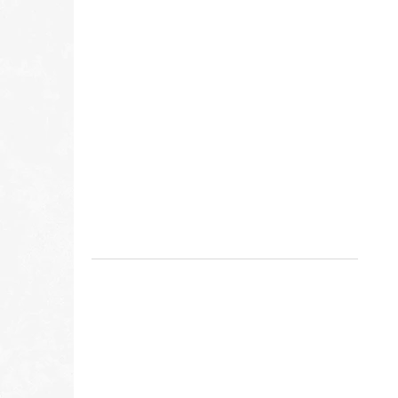
DOMÁCE KURČA S DROBKAMI
€9,45