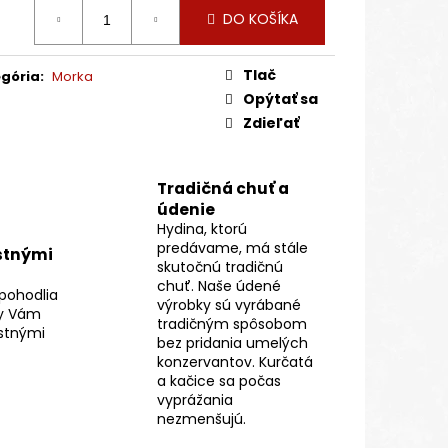
:
CA HUS – LANDES
DO KOŠÍKA
Tlač
gória
:
Morka
Opýtať sa
Zdieľať
Tradičná chuť a
údenie
Hydina, ktorú
predávame, má stále
stnými
skutočnú tradičnú
chuť. Naše údené
pohodlia
výrobky sú vyrábané
y Vám
tradičným spôsobom
stnými
bez pridania umelých
konzervantov. Kurčatá
a kačice sa počas
vyprážania
nezmenšujú.