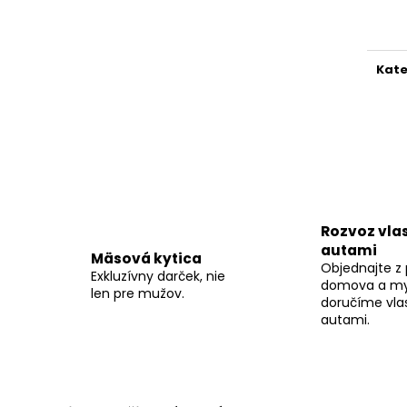
cena
VYKŔMENÁ DOMÁCA KAČICA – MULARD
VYKŔMENÁ DOMÁ
€69
€97,30
Kate
Rozvoz vla
autami
Mäsová kytica
Objednajte z 
Exkluzívny darček, nie
domova a m
len pre mužov.
doručíme vla
autami.