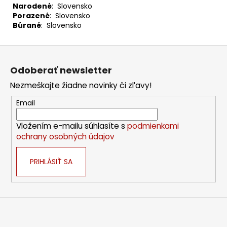
Narodené
: Slovensko
Porazené
: Slovensko
Búrané
: Slovensko
Z
á
Odoberať newsletter
p
Nezmeškajte žiadne novinky či zľavy!
ä
t
Email
i
Vložením e-mailu súhlasíte s
podmienkami
e
ochrany osobných údajov
PRIHLÁSIŤ SA