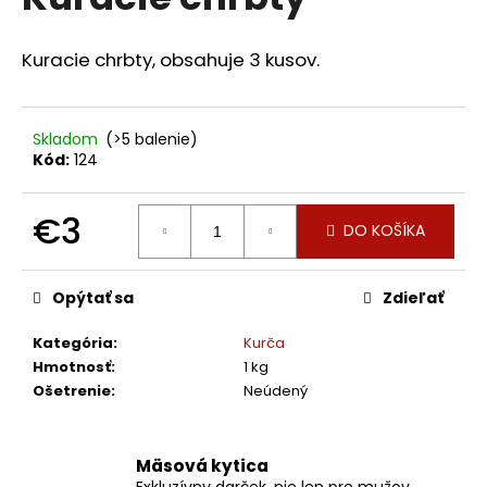
je
á
0,0
z
j
Kuracie chrbty, obsahuje 3 kusov.
5
s
hviezdičiek.
ť
?
Skladom
(>5 balenie)
Kód:
124
€3
DO KOŠÍKA
HĽADAŤ
Jednotková
cena:
Opýtať sa
Zdieľať
O
Kategória
:
Kurča
d
Hmotnosť
:
1 kg
p
Ošetrenie
:
Neúdený
o
r
ú
Mäsová kytica