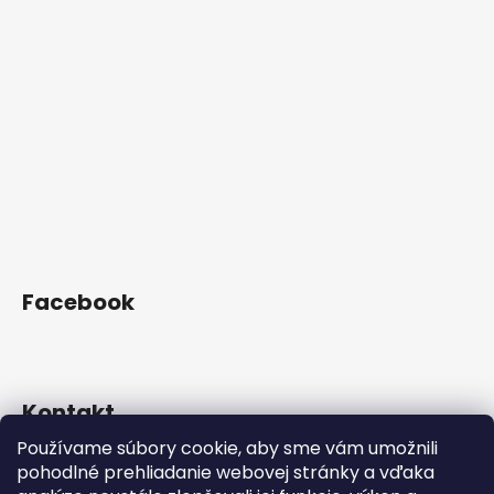
Facebook
Kontakt
Používame súbory cookie, aby sme vám umožnili
orders
@
mikofood.sk
pohodlné prehliadanie webovej stránky a vďaka
+421 905 432 292