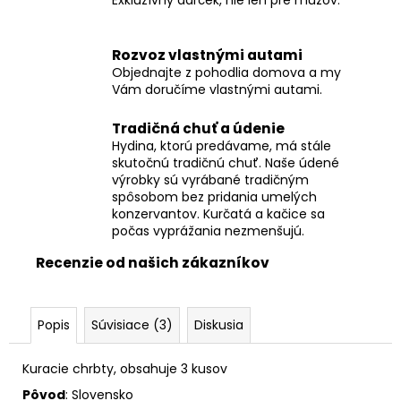
č
Exkluzívny darček, nie len pre mužov.
a
m
Rozvoz vlastnými autami
e
Objednajte z pohodlia domova a my
Vám doručíme vlastnými autami.
DOMÁCA
Tradičná chuť a údenie
ÚDENÁ
KLOBÁSA
Hydina, ktorú predávame, má stále
skutočnú tradičnú chuť. Naše údené
€9,50
výrobky sú vyrábané tradičným
spôsobom bez pridania umelých
konzervantov. Kurčatá a kačice sa
počas vyprážania nezmenšujú.
Recenzie od našich zákazníkov
Popis
Súvisiace (3)
Diskusia
Kuracie chrbty, obsahuje 3 kusov
Pôvod
: Slovensko