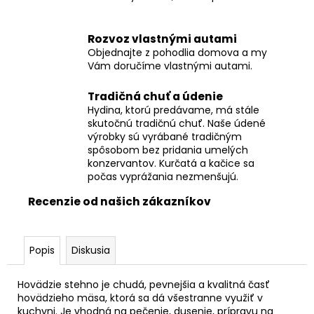
č
a
m
Rozvoz vlastnými autami
e
Objednajte z pohodlia domova a my
Vám doručíme vlastnými autami.
DOMÁCA
Tradičná chuť a údenie
ÚDENÁ
Hydina, ktorú predávame, má stále
SLANINA
skutočnú tradičnú chuť. Naše údené
€11,60
výrobky sú vyrábané tradičným
spôsobom bez pridania umelých
konzervantov. Kurčatá a kačice sa
počas vyprážania nezmenšujú.
Recenzie od našich zákazníkov
Popis
Diskusia
Hovädzie stehno je chudá, pevnejšia a kvalitná časť
hovädzieho mäsa, ktorá sa dá všestranne využiť v
kuchyni. Je vhodná na pečenie, dusenie, prípravu na