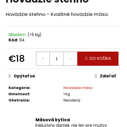
je
á
0,0
z
j
Hovädzie stehno – Kvalitné hovädzie mäso.
5
s
hviezdičiek.
ť
Skladom
(>5 kg)
?
Kód:
94
€18
DO KOŠÍKA
Jednotková
HĽADAŤ
cena:
Opýtať sa
Zdieľať
Kategória
:
Hovädzie mäso
O
Hmotnosť
:
1 kg
d
Ošetrenie
:
Neúdený
p
o
r
Mäsová kytica
ú
Exkluzívny darček, nie len pre mužov.