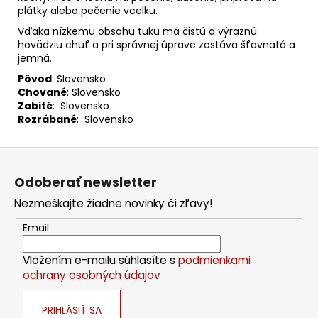
plátky alebo pečenie vcelku.
Vďaka nízkemu obsahu tuku má čistú a výraznú
hovädziu chuť a pri správnej úprave zostáva šťavnatá a
jemná.
Pôvod
: Slovensko
Chované
: Slovensko
Zabité
: Slovensko
Rozrábané
: Slovensko
Z
á
Odoberať newsletter
p
Nezmeškajte žiadne novinky či zľavy!
ä
t
Email
i
Vložením e-mailu súhlasíte s
podmienkami
e
ochrany osobných údajov
PRIHLÁSIŤ SA