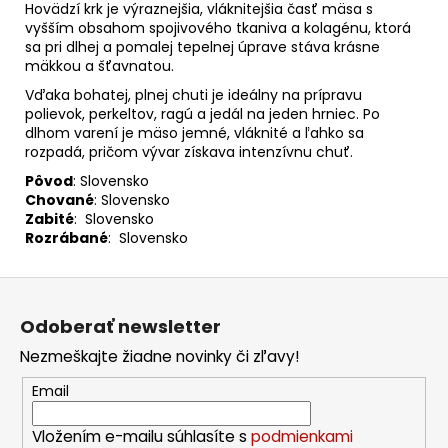
Hovädzí krk je výraznejšia, vláknitejšia časť mäsa s
vyšším obsahom spojivového tkaniva a kolagénu, ktorá
sa pri dlhej a pomalej tepelnej úprave stáva krásne
mäkkou a šťavnatou.
Vďaka bohatej, plnej chuti je ideálny na prípravu
polievok, perkeltov, ragú a jedál na jeden hrniec. Po
dlhom varení je mäso jemné, vláknité a ľahko sa
rozpadá, pričom vývar získava intenzívnu chuť.
Pôvod
: Slovensko
Chované
: Slovensko
Zabité
: Slovensko
Rozrábané
: Slovensko
Z
á
Odoberať newsletter
p
Nezmeškajte žiadne novinky či zľavy!
ä
t
Email
i
Vložením e-mailu súhlasíte s
podmienkami
e