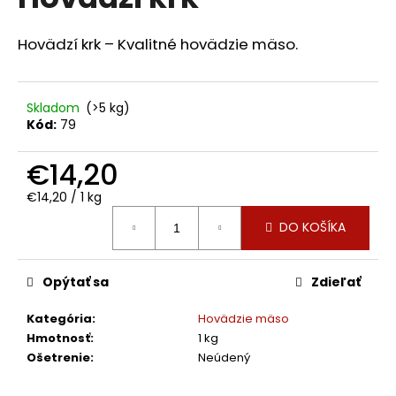
je
á
0,0
z
j
Hovädzí krk –
Kvalitné hovädzie mäso.
5
s
hviezdičiek.
ť
Skladom
(>5 kg)
?
Kód:
79
€14,20
Jednotková
€14,20 / 1 kg
HĽADAŤ
cena:
DO KOŠÍKA
O
Opýtať sa
Zdieľať
d
p
Kategória
:
Hovädzie mäso
o
Hmotnosť
:
1 kg
r
Ošetrenie
:
Neúdený
ú