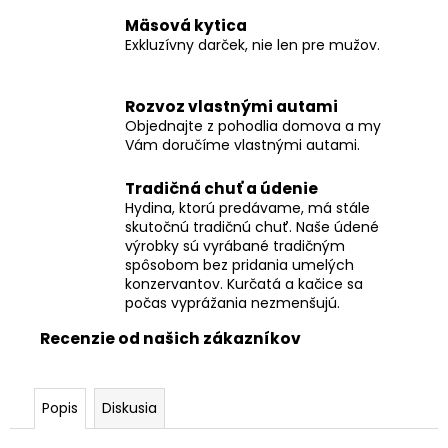
č
a
Mäsová kytica
m
Exkluzívny darček, nie len pre mužov.
e
Rozvoz vlastnými autami
Objednajte z pohodlia domova a my
KURACIE
PRSIA
Vám doručíme vlastnými autami.
BEZ
KOSTI
Tradičná chuť a údenie
€8,90
Hydina, ktorú predávame, má stále
skutočnú tradičnú chuť. Naše údené
výrobky sú vyrábané tradičným
spôsobom bez pridania umelých
konzervantov. Kurčatá a kačice sa
počas vyprážania nezmenšujú.
Recenzie od našich zákazníkov
Popis
Diskusia