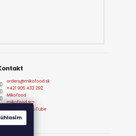
Kontakt
orders
@
mikofood.sk
+421 905 432 292
Mikofood
mikofood.sro
Mikofood YouTube
Súhlasím