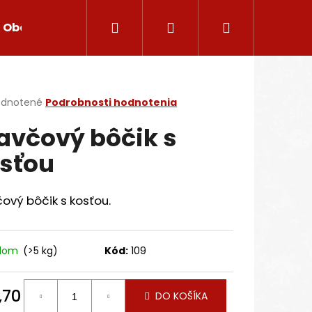
Hľadať
Prihlásenie
Nákupný
Obchodné podmienky
Reklamačný poriadok
košík
erné
dnotené
Podrobnosti hodnotenia
tenie
avčový bôčik s
ktu
sťou
ičiek.
ový bôčik s kosťou.
adom
(>5 kg)
Kód:
109
Nasledujúce
,70
DO KOŠÍKA
otková