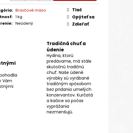
CA HUS – LANDES
:
Tlač
gória
:
Bravčové mäso
tnosť
:
1 kg
Opýtať sa
renie
:
Neúdený
Zdieľať
Tradičná chuť a
údenie
Hydina, ktorú
predávame, má stále
stnými
skutočnú tradičnú
chuť. Naše údené
pohodlia
výrobky sú vyrábané
y Vám
tradičným spôsobom
stnými
bez pridania umelých
konzervantov. Kurčatá
a kačice sa počas
vyprážania
nezmenšujú.