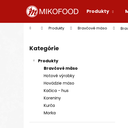
K
Prejsť
na
o
Produkty
obsah
Späť
Späť
š
do
do
í
Domov
Produkty
Bravčové mäso
Bra
k
obchodu
obchodu
B
o
Kategórie
Preskočiť
č
kategórie
n
Produkty
ý
Bravčové mäso
p
Hotové výrobky
a
Hovädzie mäso
n
Kačica - hus
e
Koreniny
l
Kurča
Morka