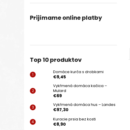
Prijímame online platby
Top 10 produktov
Domáce kurča s drobkami
€9,45
Vykŕmená domáca kačica –
Mulard
€69
Vykŕmená domáca hus – Landes
€97,30
Kuracie prsia bez kosti
€8,90