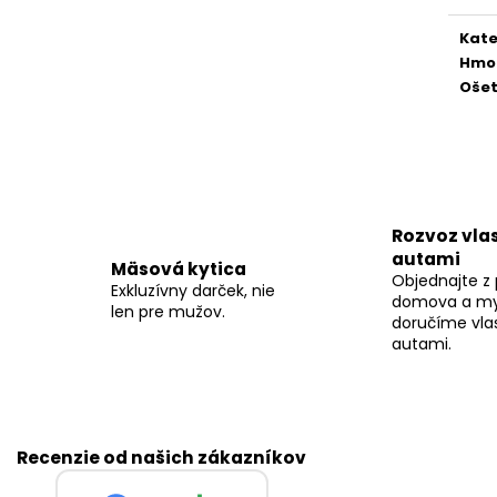
VYKŔMENÁ DOMÁCA KAČICA – MULARD
VYKŔMENÁ DOMÁ
cena
€69
€97,30
Kate
Hmo
Ošet
Rozvoz vla
autami
Mäsová kytica
Objednajte z 
Exkluzívny darček, nie
domova a m
len pre mužov.
doručíme vla
autami.
Recenzie od našich zákazníkov