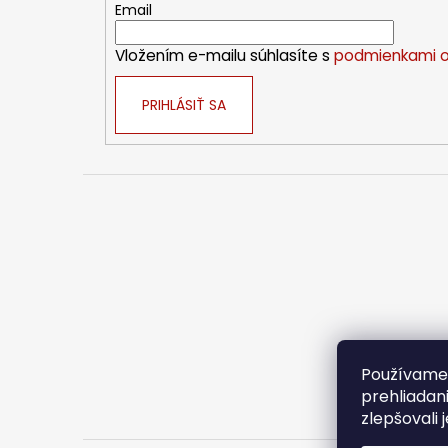
t
Email
i
Vložením e-mailu súhlasíte s
podmienkami o
e
PRIHLÁSIŤ SA
Používame 
prehliadan
zlepšovali 