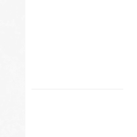
DOMÁCE KURČA S DROBKAMI
€9,45