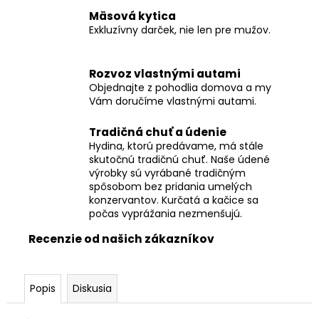
č
a
Mäsová kytica
Exkluzívny darček, nie len pre mužov.
m
e
Rozvoz vlastnými autami
Objednajte z pohodlia domova a my
DOMÁCA
Vám doručíme vlastnými autami.
ÚDENÁ
KLOBÁSA
Tradičná chuť a údenie
€9,50
Hydina, ktorú predávame, má stále
skutočnú tradičnú chuť. Naše údené
výrobky sú vyrábané tradičným
spôsobom bez pridania umelých
konzervantov. Kurčatá a kačice sa
počas vyprážania nezmenšujú.
Recenzie od našich zákazníkov
Popis
Diskusia