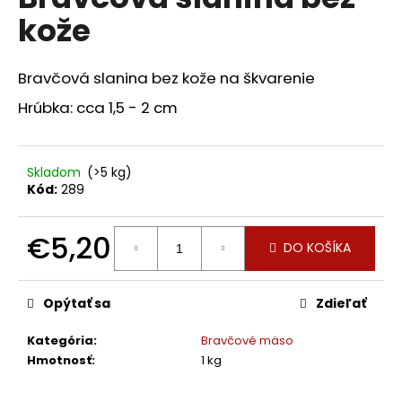
je
á
kože
0,0
z
j
5
s
hviezdičiek.
Bravčová slanina bez kože na škvarenie
ť
Hrúbka: cca 1,5 - 2 cm
?
Skladom
(>5 kg)
Kód:
289
HĽADAŤ
€5,20
DO KOŠÍKA
Jednotková
O
cena:
d
Opýtať sa
Zdieľať
p
Kategória
:
Bravčové mäso
o
Hmotnosť
:
1 kg
r
ú