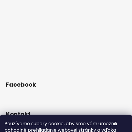
Facebook
Kontakt
Používame súbory cookie, aby sme vám umožnili
orders
@
mikofood.sk
pohodlné prehliadanie webovej stránky a vďaka