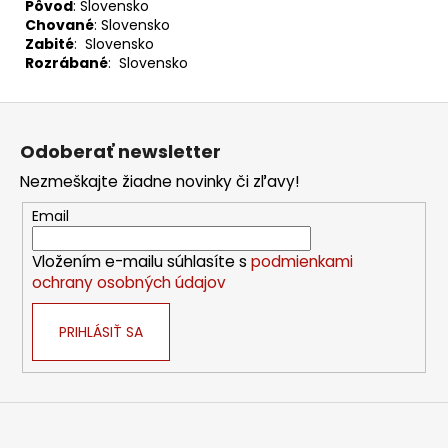
Pôvod
: Slovensko
Chované
: Slovensko
Zabité
: Slovensko
Rozrábané
: Slovensko
Z
á
Odoberať newsletter
p
Nezmeškajte žiadne novinky či zľavy!
ä
t
Email
i
Vložením e-mailu súhlasíte s
podmienkami
e
ochrany osobných údajov
PRIHLÁSIŤ SA